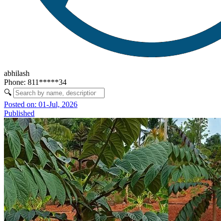
abhilash
Phone: 811*****34
🔍
Posted on:
01-Jul, 2026
Published