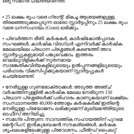
ഒരു സമഗ്ര പദ്ധതിയാണിത്.
• 25 ലക്ഷം രൂപ വരെ ഗ്രാന്റ്: മികച്ച ആശയങ്ങളുള്ള,
തിരഞ്ഞെടുക്കപ്പെടുന്ന ഓരോ സ്റ്റാർട്ടപ്പിനും 25 ലക്ഷം രൂപ
വരെ ധനസഹായം (Grant) ലഭിക്കും.
• പ്രവർത്തന രീതി: കർഷകർ, കാർഷികോൽപ്പാദക
സംഘങ്ങൾ, കാർഷിക വിദഗ്ധർ എന്നിവർക്ക് കാർഷിക
മേഖലയിലെ പ്രധാന പ്രശ്നങ്ങൾ കണ്ടെത്തി അവ
സ്റ്റാർട്ടപ്പുകളുമായി പങ്കുവെക്കാം. ഇത്തരം
വെല്ലുവിളികൾക്ക് നൂതനമായ
സാങ്കേതികവിദ്യകളിലൂടെയും ഉൽപ്പന്നങ്ങളിലൂടെയും
പരിഹാരം വികസിപ്പിക്കുകയാണ് സ്റ്റാർട്ടപ്പുകൾ
ചെയ്യേണ്ടത്.
• നേരിട്ടുള്ള ഗുണഭോക്താക്കൾ: അടുത്ത അഞ്ച്
വർഷത്തിനുള്ളിൽ കാർഷിക മേഖല നേരിടുന്ന 150
പ്രധാന പ്രശ്നങ്ങൾക്ക് പരിഹാരം കാണുകയാണ് ലക്ഷ്യം.
സംസ്ഥാനത്തെ 40,000-ത്തോളം കർഷകർക്ക് ഇതിന്റെ
നേരിട്ടുള്ള പ്രയോജനം ലഭിക്കുമെന്ന് മുഖ്യമന്ത്രിയുടെ
ഓഫീസ് അറിയിച്ചു.
• സമഗ്ര പിന്തുണ: സാമ്പത്തിക സഹായത്തിന് പുറമെ
മെന്ററിംഗ്, ഇൻകുബേഷൻ സൗകര്യങ്ങൾ, കർഷക
ശൃംഖലകളിലേക്കുള്ള പ്രവേശനം, ഫീൽഡ് പൈലറ്റ്