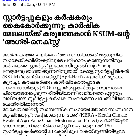
Info
08 Jul 2026, 02:47 PM
സ്റ്റാർട്ടപ്പുകളും കർഷകരും
കൈകോർക്കുന്നു; കാർഷിക
മേഖലയ്ക്ക് കരുത്തേകാൻ KSUM-ന്റെ
'അഗ്രി-നെക്സ്റ്റ്'
കാർഷിക മേഖലയിലെ പ്രതിസന്ധികൾക്ക് ആധുനിക
സാങ്കേതികവിദ്യകളിലൂടെ പരിഹാരം കാണുന്നതിനും
കർഷകരെ സ്റ്റാർട്ടപ്പ് ഇക്കോസിസ്റ്റത്തിന്റെ (Startup
Ecosystem) ഭാഗമാക്കുന്നതിനുമായി കേരള സ്റ്റാർട്ടപ്പ് മിഷൻ
(KSUM) 'അഗ്രി-നെക്സ്റ്റ്' (Agri-Next) പദ്ധതിക്ക് തുടക്കം
കുറിച്ചു. കർഷകർക്കും കാർഷികോൽപ്പാദക
സംഘങ്ങൾക്കും (FPOs) സ്റ്റാർട്ടപ്പുകൾക്കും ഒരുപോലെ
പ്രയോജനപ്പെടുന്ന രീതിയിലാണ് രാജ്യത്തെ ഏറ്റവും
വലിയ ഈ സ്റ്റാർട്ടപ്പ്-കർഷക സഹകരണ പദ്ധതി വിഭാവനം
ചെയ്തിരിക്കുന്നത്.
ലോകബാങ്കിന്റെ സാമ്പത്തിക സഹായത്തോടെ സംസ്ഥാന
കൃഷിവകുപ്പ് നടപ്പിലാക്കുന്ന 'കേര' (KERA - Kerala Climate
Resilient Agri Value Chain Modernisation Project) പദ്ധതിയുടെ
ഭാഗമായാണ് അഗ്രി-നെക്സ്റ്റ് നടപ്പാക്കുന്നത്. 150
സ്റ്റാർട്ടപ്പുകൾക്കായി 38 കോടി രൂപ വകയിരുത്തിയിട്ടുള്ള