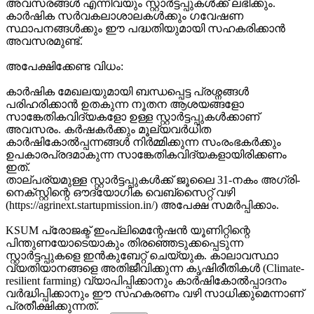
അവസരങ്ങൾ എന്നിവയും സ്റ്റാർട്ടപ്പുകൾക്ക് ലഭിക്കും.
കാർഷിക സർവകലാശാലകൾക്കും ഗവേഷണ
സ്ഥാപനങ്ങൾക്കും ഈ പദ്ധതിയുമായി സഹകരിക്കാൻ
അവസരമുണ്ട്.
അപേക്ഷിക്കേണ്ട വിധം:
കാർഷിക മേഖലയുമായി ബന്ധപ്പെട്ട പ്രശ്നങ്ങൾ
പരിഹരിക്കാൻ ഉതകുന്ന നൂതന ആശയങ്ങളോ
സാങ്കേതികവിദ്യകളോ ഉള്ള സ്റ്റാർട്ടപ്പുകൾക്കാണ്
അവസരം. കർഷകർക്കും മൂല്യവർധിത
കാർഷികോൽപ്പന്നങ്ങൾ നിർമ്മിക്കുന്ന സംരംഭകർക്കും
ഉപകാരപ്രദമാകുന്ന സാങ്കേതികവിദ്യകളായിരിക്കണം
ഇത്.
താല്പര്യമുള്ള സ്റ്റാർട്ടപ്പുകൾക്ക് ജൂലൈ 31-നകം അഗ്രി-
നെക്സ്റ്റിന്റെ ഔദ്യോഗിക വെബ്സൈറ്റ് വഴി
(https://agrinext.startupmission.in/) അപേക്ഷ സമർപ്പിക്കാം.
KSUM പ്രോജക്ട് ഇംപ്ലിമെന്റേഷൻ യൂണിറ്റിന്റെ
പിന്തുണയോടെയാകും തിരഞ്ഞെടുക്കപ്പെടുന്ന
സ്റ്റാർട്ടപ്പുകളെ ഇൻകുബേറ്റ് ചെയ്യുക. കാലാവസ്ഥാ
വ്യതിയാനങ്ങളെ അതിജീവിക്കുന്ന കൃഷിരീതികൾ (Climate-
resilient farming) വ്യാപിപ്പിക്കാനും കാർഷികോൽപ്പാദനം
വർദ്ധിപ്പിക്കാനും ഈ സഹകരണം വഴി സാധിക്കുമെന്നാണ്
പ്രതീക്ഷിക്കുന്നത്.